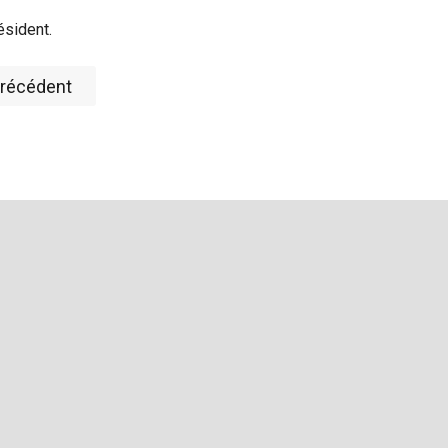
ésident.
récédent
Article précédent : Soutenez-nous