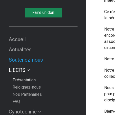
météo
Ce n’
Faire un don
le sé
Notre 
encor
Accueil
assoc
circo
Actualités
Notre 
Soutenez-nous
L'ECRS
Notre
collec
Présentation
Rejoignez-nous
Nous 
pour p
Nos Partenaires
discip
FAQ
Cynotechnie
Bienv