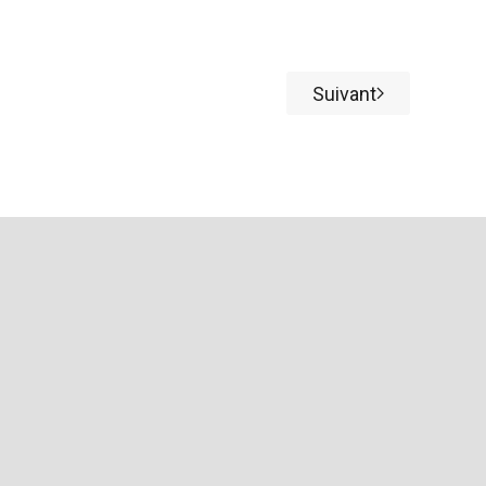
Suivant
Article suivant 