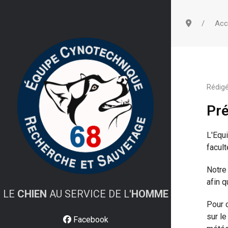
Acc
Rédigé
Pré
L'Equ
facult
Notre
afin q
LE
CHIEN
AU SERVICE DE L'
HOMME
Pour 
sur le
Facebook